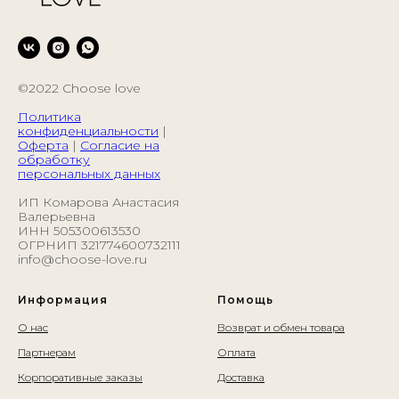
©2022 Choose love
Политика
конфиденциальности
|
Оферта
|
Согласие на
обработку
персональных данных
ИП Комарова Анастасия
Валерьевна
ИНН 505300613530
ОГРНИП 321774600732111
info@choose-love.ru
Информация
Помощь
О нас
Возврат и обмен товара
Партнерам
Оплата
Корпоративные заказы
Доставка