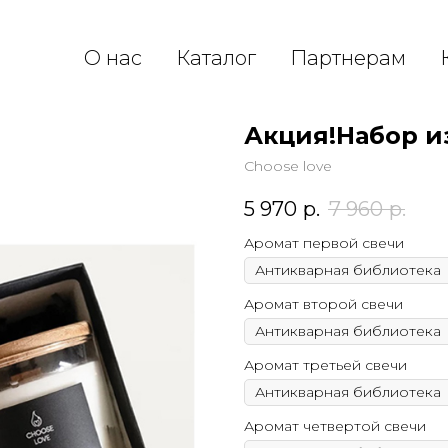
О нас
Каталог
Партнерам
Акция!Набор из
Сhoose love
5 970
р.
7 960
р.
Аромат первой свечи
Аромат второй свечи
Аромат третьей свечи
Аромат четвертой свечи