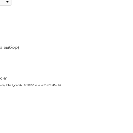
на выбор)
ссия
ск, натуральные аромамасла