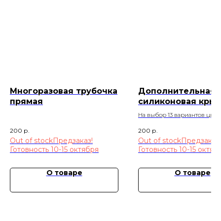
Многоразовая трубочка
Дополнительная
прямая
силиконовая кры
для стаканчиков
На выбор 13 вариантов цвет
200
р.
200
р.
Out of stock
Out of stock
О товаре
О товаре