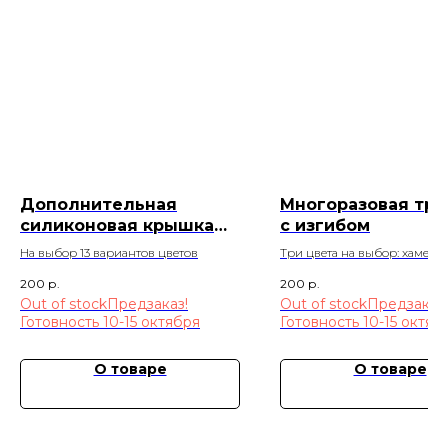
Дополнительная
Многоразовая тру
силиконовая крышка
с изгибом
для стаканчиков
На выбор 13 вариантов цветов
Три цвета на выбор: хамелео
серебро, черная
200
р.
200
р.
Out of stock
Out of stock
О товаре
О товаре