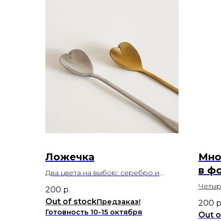
Ложечка
Мно
в ф
Два цвета на выбор: серебро и
золото
Четыр
200
р.
сереб
Out of stock
200
р
Out o