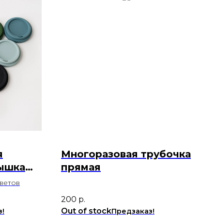
я
Многоразовая трубочка
ышка
прямая
в
цветов
200
р.
Out of stock