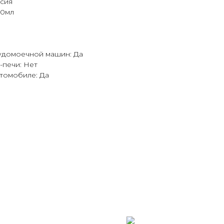
ссия
50мл
удомоечной машин: Да
-печи: Нет
втомобиле: Да