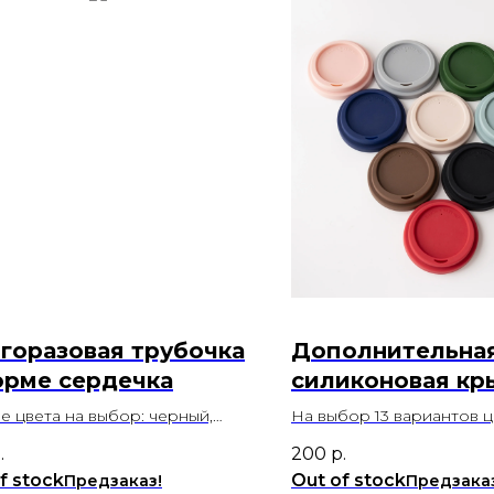
горазовая трубочка
Дополнительна
орме сердечка
силиконовая кр
для стаканчико
е цвета на выбор: черный,
На выбор 13 вариантов 
ро, золото, бронза
.
200
р.
f stock
Out of stock