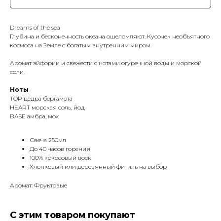
Dreams of the sea
Глубина и бесконечность океана ошеломляют. Кусочек необъятного
космоса на Земле с богатым внутренним миром.
Аромат эйфории и свежести с нотами огуречной воды и морской
соли.
Ноты
TOP цедра бергамота
HEART морская соль, йод
BASE амбра, мох
Свеча 250мл
До 40 часов горения
100% кокосовый воск
Хлопковый или деревянный фитиль на выбор
Аромат: Фруктовые
С этим товаром покупают