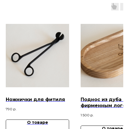
Ножнички для фитиля
Поднос из дуба с
фирменным лого
790
р.
1 500
р.
О товаре
О товаре