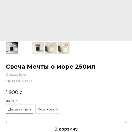
Свеча Мечты о море 250мл
Сhoose love
SKU:
00ТИВ250-1
1 900
р.
Фитиль
Деревянный
Хлопковый
В корзину