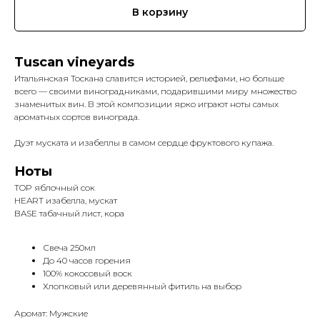
В корзину
Tuscan vineyards
Итальянская Тоскана славится историей, рельефами, но больше
всего — своими виноградниками, подарившими миру множество
знаменитых вин. В этой композиции ярко играют ноты самых
ароматных сортов винограда.
Дуэт муската и изабеллы в самом сердце фруктового купажа.
Ноты
TOP яблочный сок
HEART изабелла, мускат
BASE табачный лист, кора
Свеча 250мл
До 40 часов горения
100% кокосовый воск
Хлопковый или деревянный фитиль на выбор
Аромат: Мужские