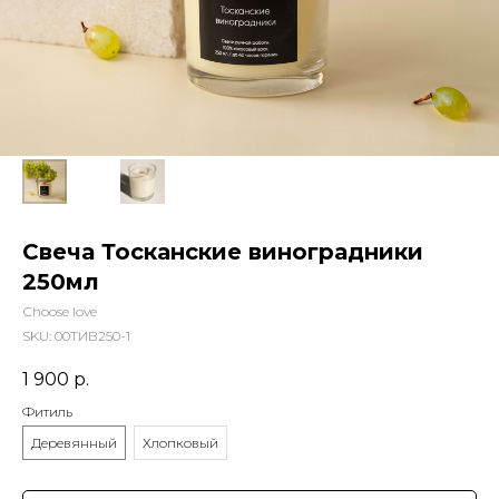
Свеча Тосканские виноградники
250мл
Сhoose love
SKU:
00ТИВ250-1
1 900
р.
Фитиль
Деревянный
Хлопковый